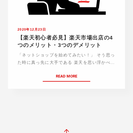
2020年12月23日
【楽天初心者必見】楽天市場出店の4
つのメリット・3つのデメリット
「ネットショップを始めてみたい！」 そう思っ
た時に真っ先に大手である 楽天を思い浮かべる
方は 多いのではないでしょうか。 確かに楽天
READ MORE
は AmazonやYahoo!ショッピングと並ぶ 大手
ECモールなので利用者も多く、 メ…