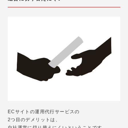
ECサイトの運用代行サービスの
1つ目のデメリットは、
社内にノウハウが溜まりづらいことです。
ECサイト運用をプロのコンサルタントに
委託すると、売上は上がるかもしれませんが、