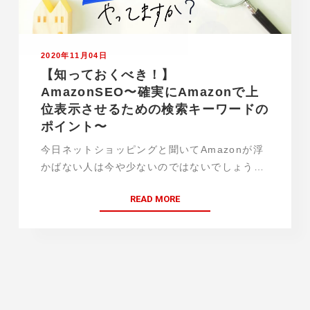
2020年11月04日
【知っておくべき！】
AmazonSEO〜確実にAmazonで上
位表示させるための検索キーワードの
ポイント〜
今日ネットショッピングと聞いてAmazonが浮
かばない人は今や少ないのではないでしょう
か。 Amazon日本事業の2019年の売上高は約
READ MORE
1.7兆円とも言われており、約5000万人が利用
しています。 日用品からビジネス用品…