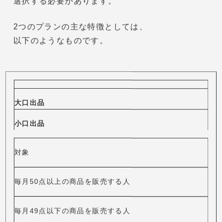
い
3-3.Amazon小口出品 注意点③：ビジネスレポートを
利用できない
3-4.Amazon小口出品 注意点④：利用できないオプシ
ョンサービスもある
4.まとめ
1.Amazonの小口出品とは
Amazonに商品を出品するためには
まず
「大口出品」
か
「小口出品」
の
出品プランのどちらかを
選択する必要があります。
2つのプランの主な特徴としては、
以下のようなものです。