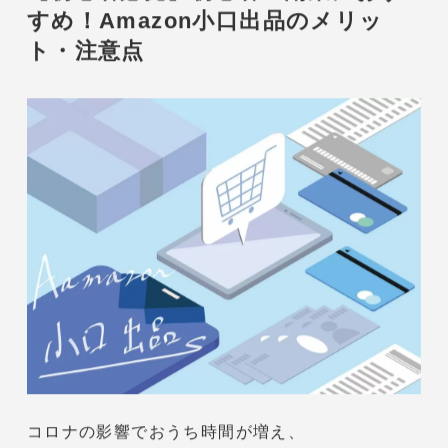
MENU
私たちについて
ECコンテンツ
CONTENTS
採用情報
D2C・ECコンテンツ
2021年03月19日
【初心者必見】初心者・副業におす
CONTACT
すめ！Amazon小口出品のメリッ
ト・注意点