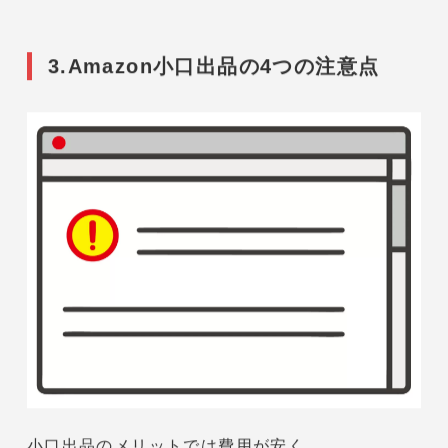
しかし、
コンビニ決済
や
代金引換
には
対応していない
ので、
もし決済方法を増やしたいのであれば
大口出品を選択しましょう。
また、大口出品の場合は
小口出品の5種類に加えて
・コンビニ決済
・代金引換
・電子マネー払い
の
合計8種類
の支払い方法に対応しています。
3.Amazon小口出品の4つの注意点